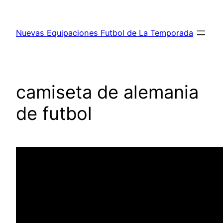
Saltar
al
Nuevas Equipaciones Futbol de La Temporada
contenido
camiseta de alemania
de futbol