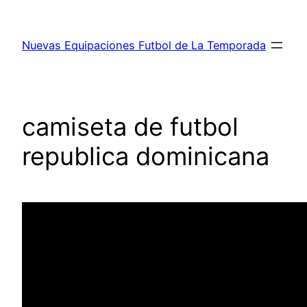
Saltar
al
Nuevas Equipaciones Futbol de La Temporada
contenido
camiseta de futbol
republica dominicana