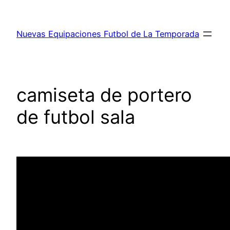
Saltar
al
Nuevas Equipaciones Futbol de La Temporada
contenido
camiseta de portero
de futbol sala