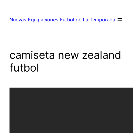
Saltar
al
Nuevas Equipaciones Futbol de La Temporada
contenido
camiseta new zealand
futbol