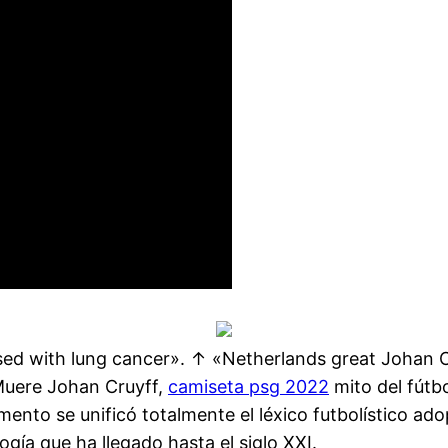
sed with lung cancer». ↑ «Netherlands great Johan 
«Muere Johan Cruyff,
camiseta psg 2022
mito del fútb
mento se unificó totalmente el léxico futbolístico a
ogía que ha llegado hasta el siglo XXI.