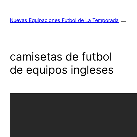
Saltar
al
Nuevas Equipaciones Futbol de La Temporada
contenido
camisetas de futbol
de equipos ingleses