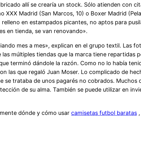
bricado allí se crearía un stock. Sólo atienden con c
o XXX Madrid (San Marcos, 10) o Boxer Madrid (Pelayo,
 relleno en estampados picantes, no aptos para pusilá
s en tienda, se van renovando».
ndo mes a mes», explican en el grupo textil. Las fot
las múltiples tiendas que la marca tiene repartidas po
ez, que terminó dándole la razón. Como no lo había te
con las que regaló Juan Moser. Lo complicado de hech
 se trataba de unos pagarés no cobrados. Muchos de 
otección de su alma. También se puede utilizar en in
tamente dónde y cómo usar
camisetas futbol baratas
,