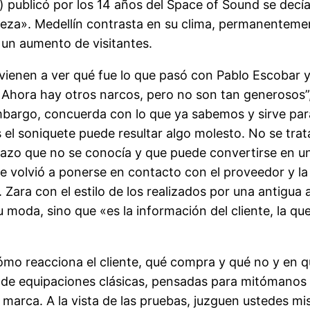
) publicó por los 14 años del Space of Sound se decía
eza». Medellín contrasta en su clima, permanentement
 un aumento de visitantes.
ienen a ver qué fue lo que pasó con Pablo Escobar y
. Ahora hay otros narcos, pero no son tan generosos”
embargo, concuerda con lo que ya sabemos y sirve pa
 el soniquete puede resultar algo molesto. No se tra
cazo que no se conocía y que puede convertirse en un 
que volvió a ponerse en contacto con el proveedor y l
s. Zara con el estilo de los realizados por una antigu
u moda, sino que «es la información del cliente, la qu
cómo reacciona el cliente, qué compra y qué no y en 
 de equipaciones clásicas, pensadas para mitómanos co
la marca. A la vista de las pruebas, juzguen ustedes mi