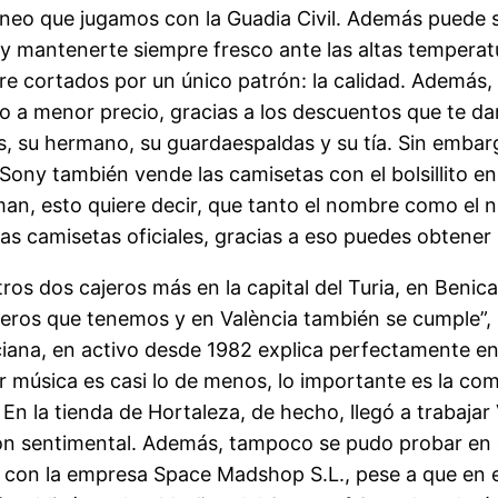
rneo que jugamos con la Guadia Civil. Además puede s
 y mantenerte siempre fresco ante las altas temperat
re cortados por un único patrón: la calidad. Además
 a menor precio, gracias a los descuentos que te damo
es, su hermano, su guardaespaldas y su tía. Sin emba
ony también vende las camisetas con el bolsillito en 
an, esto quiere decir, que tanto el nombre como el 
 las camisetas oficiales, gracias a eso puedes obtene
ros dos cajeros más en la capital del Turia, en Benic
jeros que tenemos y en València también se cumple”, 
iana, en activo desde 1982 explica perfectamente en 
 música es casi lo de menos, lo importante es la com
 En la tienda de Hortaleza, de hecho, llegó a trabaj
ón sentimental. Además, tampoco se pudo probar en e
 con la empresa Space Madshop S.L., pese a que en e