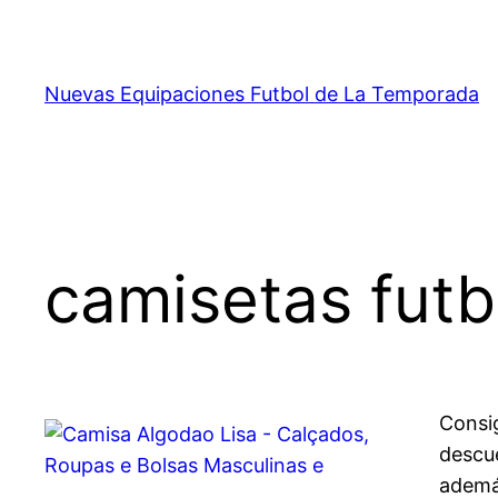
Saltar
al
contenido
Nuevas Equipaciones Futbol de La Temporada
camisetas futb
Consig
descu
además