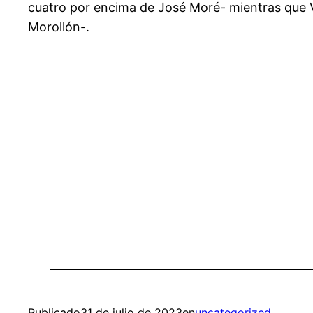
cuatro por encima de José Moré- mientras que Ví
Morollón-.
Publicado
31 de julio de 2023
en
uncategorized