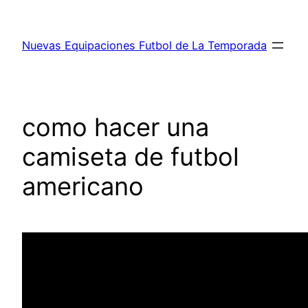
Saltar
al
Nuevas Equipaciones Futbol de La Temporada
contenido
como hacer una
camiseta de futbol
americano