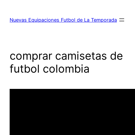
Saltar
al
Nuevas Equipaciones Futbol de La Temporada
contenido
comprar camisetas de
futbol colombia