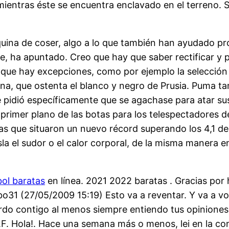
pie mientras éste se encuentra enclavado en el terren
na de coser, algo a lo que también han ayudado pr
e, ha apuntado. Creo que hay que saber rectificar y p
ue hay excepciones, como por ejemplo la selección it
ana, que ostenta el blanco y negro de Prusia. Puma t
 pidió específicamente que se agachase para atar sus
 primer plano de las botas para los telespectadores 
ras que situaron un nuevo récord superando los 4,1 de
la el sudor o el calor corporal, de la misma manera e
bol baratas
en línea. 2021 2022 baratas . Gracias po
bo31 (27/05/2009 15:19) Esto va a reventar. Y va a vo
rdo contigo al menos siempre entiendo tus opiniones
F. Hola!. Hace una semana más o menos, lei en la con