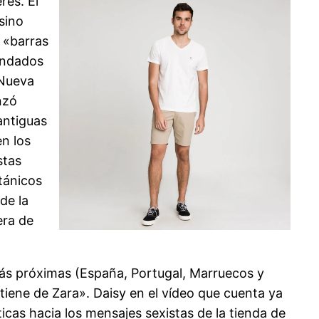
res. El
sino
 «barras
andados
 Nueva
nzó
antiguas
en los
stas
tánicos
de la
era de
ás próximas (España, Portugal, Marruecos y
tiene de Zara». Daisy en el vídeo que cuenta ya
cas hacia los mensajes sexistas de la tienda de