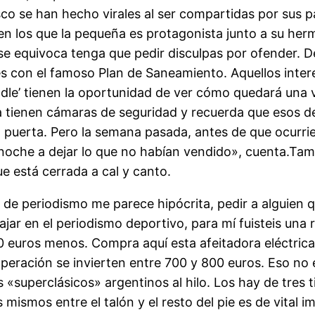
co se han hecho virales al ser compartidas por sus 
en los que la pequeña es protagonista junto a su he
se equivoca tenga que pedir disculpas por ofender. D
es con el famoso Plan de Saneamiento. Aquellos inter
dle’ tienen la oportunidad de ver cómo quedará una 
 tienen cámaras de seguridad y recuerda que esos de 
 puerta. Pero la semana pasada, antes de que ocurrie
noche a dejar lo que no habían vendido», cuenta.Tam
e está cerrada a cal y canto.
a de periodismo me parece hipócrita, pedir a alguien
ajar en el periodismo deportivo, para mí fuisteis una 
0 euros menos. Compra aquí esta afeitadora eléctrica 
ración se invierten entre 700 y 800 euros. Eso no ev
«superclásicos» argentinos al hilo. Los hay de tres ti
 mismos entre el talón y el resto del pie es de vital 