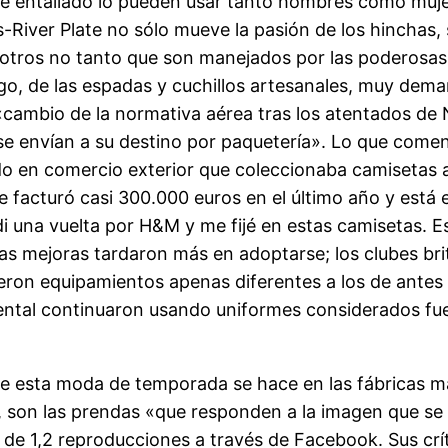
uste entallado lo pueden usar tanto hombres como muje
-River Plate no sólo mueve la pasión de los hinchas, 
 otros no tanto que son manejados por las poderosas
go, de las espadas y cuchillos artesanales, muy dem
cambio de la normativa aérea tras los atentados de
 se envían a su destino por paquetería». Lo que come
o en comercio exterior que coleccionaba camisetas 
 facturó casi 300.000 euros en el último año y está 
di una vuelta por H&M y me fijé en estas camisetas. E
as mejoras tardaron más en adoptarse; los clubes bri
ieron equipamientos apenas diferentes a los de antes 
riental continuaron usando uniformes considerados fu
e esta moda de temporada se hace en las fábricas m
, son las prendas «que responden a la imagen que se 
de 1,2 reproducciones a través de Facebook. Sus críti